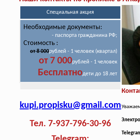
Специальная акция
Необходимые документы:
- паспорта гражданина РФ;
Стоимость :
от 8 000
рублей - 1 человек (квартал)
от 7 000
рублей - 1 человек
Бесплатно
дети до 18 лет
Конта
kupi.propisku@gmail.com
Уважаем
Электр
Тел. 7-937-796-30-96
Telegra
Telegram: