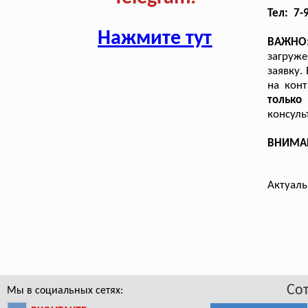
Тел: 7-
Нажмите тут
ВАЖНО
загруже
заявку.
на кон
только
консуль
ВНИМАНИ
Актуаль
Со
Мы в социальных сетях: