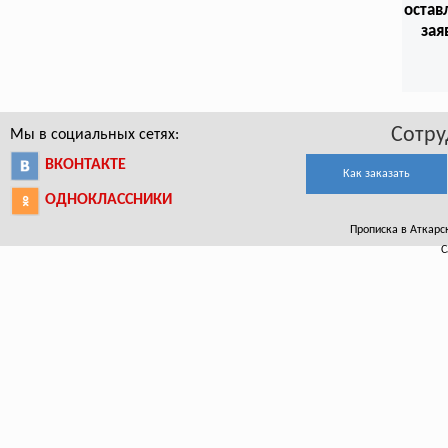
остав
зая
Сотру
Мы в социальных сетях:
ВКОНТАКТЕ
Как заказать
ОДНОКЛАССНИКИ
Прописка в Аткарск
С