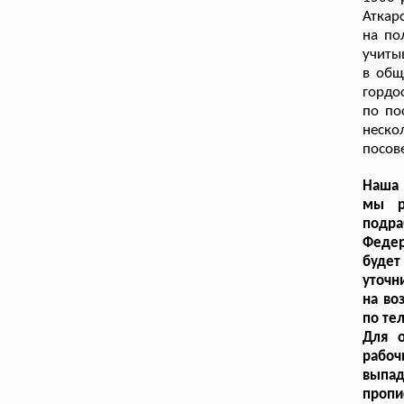
Аткар
на по
учиты
в общ
гордо
по по
неско
посов
Наша 
мы р
подра
Федер
буде
уточн
на во
по те
Для о
рабоч
выпад
пропи