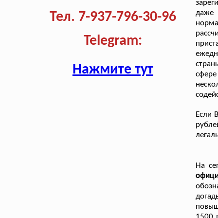
зарег
даже 
Тел. 7-937-796-30-96
норма
рассч
Telegram:
прис
ежедн
стран
Нажмите тут
сфере
неск
содей
Если 
рубле
легал
На се
офиц
обоз
дога
повыш
1500 