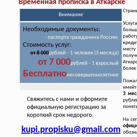
Временная прописка в Аткарске
Стран
Внимание
Услуг
Необходимые документы:
больш
работ
- паспорта гражданина России;
креди
Стоимость услуг:
месту
от 8 000
рублей - 1 человек (3 месяца)
получ
от 7 000
Аткар
рублей - 1 взрослый
более
Бесплатно
несовершеннолетние
Пожал
имейт
3 мес
Свяжитесь с нами и оформите
рубле
понять
официальную регистрацию за
короткий срок недорого.
На се
офиц
kupi.propisku@gmail.com
обозн